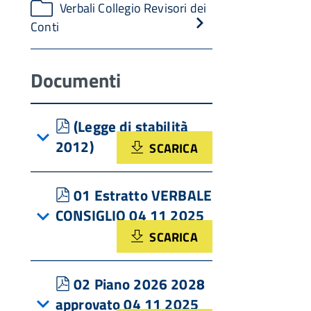
Verbali Collegio Revisori dei
Conti
Documenti
pdf
(Legge di stabilità
2012)
SCARICA
pdf
01 Estratto VERBALE
CONSIGLIO 04 11 2025
SCARICA
pdf
02 Piano 2026 2028
approvato 04 11 2025