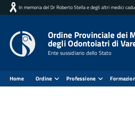
In memoria del Dr Roberto Stella e degli altri medici cad
Home
Docman categorie
Amministrazione Trasparente
Ordine Provinciale dei M
▼
Decisioni
degli Odontoiatri di Var
►
Piano triennale
Ente sussidiario dello Stato
Verbali Collegio Revisori dei Conti
►
Home
Ordine
Professione
Formazio