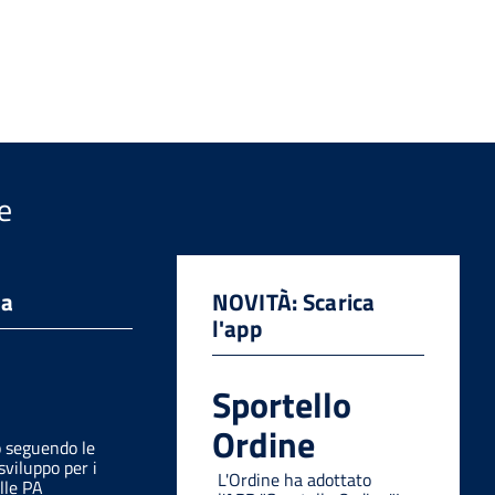
e
da
NOVITÀ: Scarica
l'app
Sportello
Ordine
o seguendo le
sviluppo per i
L'Ordine ha adottato
lle PA