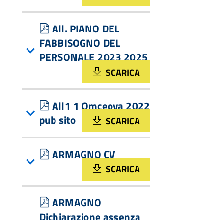
pdf
All. PIANO DEL
FABBISOGNO DEL
PERSONALE 2023 2025
SCARICA
pdf
All1 1 Omceova 2022
pub sito
SCARICA
pdf
ARMAGNO CV
SCARICA
pdf
ARMAGNO
Dichiarazione assenza