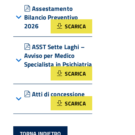
pdf
Assestamento
Bilancio Preventivo
2026
SCARICA
pdf
ASST Sette Laghi –
Avviso per Medico
Specialista in Psichiatria
SCARICA
pdf
Atti di concessione
SCARICA
TORNA INDIETRO