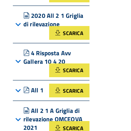
spreadsheet
2020 All 2 1 Griglia
di rilevazione
SCARICA
pdf
4 Risposta Avv
Gallera 10 4 20
SCARICA
pdf
All 1
SCARICA
spreadsheet
All 2 1 A Griglia di
rilevazione OMCEOVA
2021
SCARICA