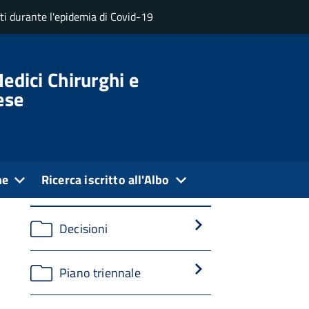
uti durante l'epidemia di Covid-19
Amministrazione Traspa
edici Chirurghi e
ese
Categorie
Documenti
ne
Ricerca iscritto all'Albo
Decisioni
Piano triennale