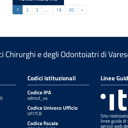
1
2
3
…
19
20
»
i Chirurghi e degli Odontoiatri di Vares
Codici istituzionali
Linee Gui
Codice IPA
00
odmcd_va
Codice Univoco Ufficio
UFI7CB
Sito realizzat
linee guida di 
Codice fiscale
servizi web de