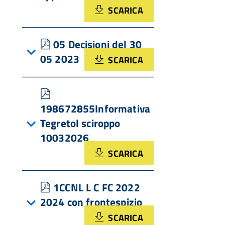
SCARICA
pdf
05 Decisioni del 30
05 2023
SCARICA
pdf
198672855Informativa
Tegretol sciroppo
10032026
SCARICA
pdf
1CCNL L C FC 2022
2024 con frontespizio
SCARICA