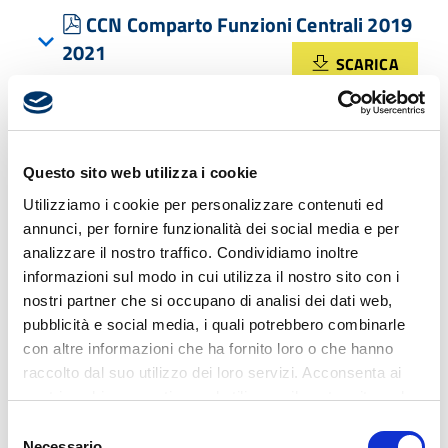
pdf
CCN Comparto Funzioni Centrali 2019
2021
SCARICA
pdf
Centro per lo studio Estratto delibere
Verbale 8 giugno 2021
SCARICA
Questo sito web utilizza i cookie
Utilizziamo i cookie per personalizzare contenuti ed
pdf
CODICE DEONTOLOGIA MEDICA
annunci, per fornire funzionalità dei social media e per
SCARICA
analizzare il nostro traffico. Condividiamo inoltre
informazioni sul modo in cui utilizza il nostro sito con i
nostri partner che si occupano di analisi dei dati web,
pdf
Codice Deontologico 2014
pubblicità e social media, i quali potrebbero combinarle
SCARICA
con altre informazioni che ha fornito loro o che hanno
raccolto dal suo utilizzo dei loro servizi. Acconsenta ai
nostri cookie se continua ad utilizzare il nostro sito web.
pdf
Codice Disciplinare Comparto Enti
Selezione
Pubblici non economici
SCARICA
Necessario