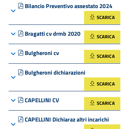
pdf
Bilancio Preventivo assestato 2024
SCARICA
pdf
Bragatti cv drmb 2020
SCARICA
pdf
Bulgheroni cv
SCARICA
pdf
Bulgheroni dichiarazioni
SCARICA
pdf
CAPELLINI CV
SCARICA
pdf
CAPELLINI Dichiaraz altri incarichi