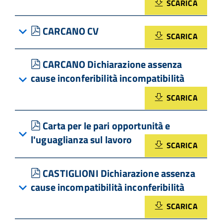
SCARICA
pdf
CARCANO CV
SCARICA
pdf
CARCANO Dichiarazione assenza
cause inconferibilità incompatibilità
SCARICA
pdf
Carta per le pari opportunità e
l'uguaglianza sul lavoro
SCARICA
pdf
CASTIGLIONI Dichiarazione assenza
cause incompatibilità inconferibilità
SCARICA