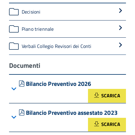
Decisioni
Piano triennale
Verbali Collegio Revisori dei Conti
Documenti
pdf
Bilancio Preventivo 2026
SCARICA
pdf
Bilancio Preventivo assestato 2023
SCARICA