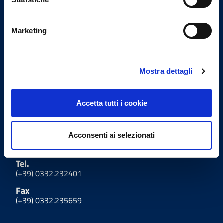
Email Segreteria
info@omceovarese.it
Marketing
Email PEC
protocollo@pec.omceovarese.it
Mostra dettagli
Uffici
Accetta tutti i cookie
Indirizzo
Viale Milano, 27 - 21100
Acconsenti ai selezionati
Varese
Tel.
(+39) 0332.232401
Fax
(+39) 0332.235659