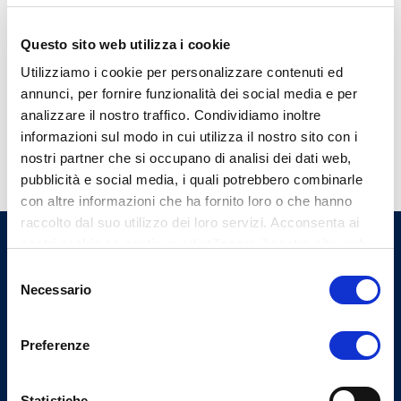
professione o in ragione del mio stato o ufficio;
- di prestare, in scienza e coscienza, la mia opera, con
Questo sito web utilizza i cookie
diligenza, perizia e prudenza e secondo equità,
osservando le norme deontologiche che regolano
Utilizziamo i cookie per personalizzare contenuti ed
l'esercizio della professione.
annunci, per fornire funzionalità dei social media e per
analizzare il nostro traffico. Condividiamo inoltre
.
informazioni sul modo in cui utilizza il nostro sito con i
nostri partner che si occupano di analisi dei dati web,
pubblicità e social media, i quali potrebbero combinarle
con altre informazioni che ha fornito loro o che hanno
raccolto dal suo utilizzo dei loro servizi. Acconsenta ai
nostri cookie se continua ad utilizzare il nostro sito web.
Ordine Provinciale dei Medici
Selezione
Chirurghi e degli Odontoiatri
Necessario
del
di Varese
consenso
Preferenze
Indirizzi email
Statistiche