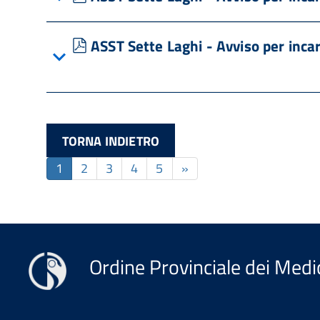
pdf
ASST Sette Laghi - Avviso per incar
TORNA INDIETRO
1
2
3
4
5
»
Ordine Provinciale dei Medic