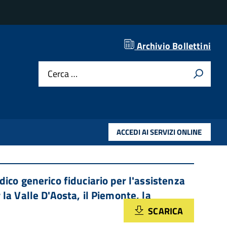
Archivio Bollettini
Cerca …
 ogni responsabilità correlata al contenuto dello
ACCEDI AI SERVIZI ONLINE
co generico fiduciario per l'assistenza
la Valle D'Aosta, il Piemonte, la
SCARICA