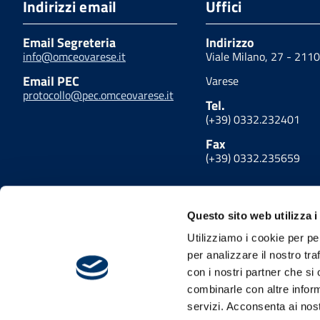
Indirizzi email
Uffici
Email Segreteria
Indirizzo
info@omceovarese.it
Viale Milano, 27 - 211
Email PEC
Varese
protocollo@pec.omceovarese.it
Tel.
(+39) 0332.232401
Fax
(+39) 0332.235659
Questo sito web utilizza i
Utilizziamo i cookie per pe
per analizzare il nostro tra
con i nostri partner che si
combinarle con altre inform
servizi. Acconsenta ai nost