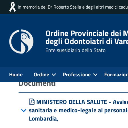
In memoria del Dr Roberto Stella e degli altri medici cad
Home
Professione
Opportunità di lavoro
Opportunità di lavoro
Ordine Provinciale dei M
degli Odontoiatri di Var
Gli annunci saranno valutati preventivamente prima
Ente sussidiario dello Stato
stesso.
Home
Ordine
Professione
Formazio
Documenti
pdf
MINISTERO DELLA SALUTE - Avviso p
sanitaria e medico-legale al personale
Lombardia,