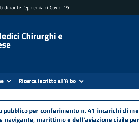
uti durante l'epidemia di Covid-19
edici Chirurghi e
ese
 della loro pubblicazione. L'autore dell'annuncio si assume
ne
Ricerca iscritto all'Albo
ubblico per conferimento n. 41 incarichi di medi
 navigante, marittimo e dell'aviazione civile per 