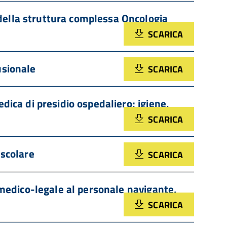
della struttura complessa Oncologia
SCARICA
usionale
SCARICA
dica di presidio ospedaliero; igiene,
SCARICA
ascolare
SCARICA
e medico-legale al personale navigante,
SCARICA