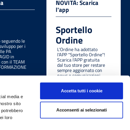
da
NOVITÀ: Scarica
l'app
Sportello
Ordine
o seguendo le
sviluppo per i
L'Ordine ha adottato
lle PA
l'APP "Sportello Ordine"!
 AGID in
Scarica l'APP gratuita
e con il TEAM
dal tuo store per restare
SFORMAZIONE
sempre aggiornato con
news e comunicazioni
ovunque tu sia, in modo
facile e veloce.
Accetta tutti i cookie
cial media e
nostro sito
Acconsenti ai selezionati
i potrebbero
ei loro