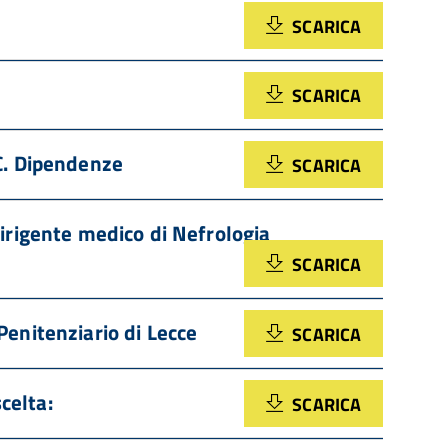
SCARICA
SCARICA
C. Dipendenze
SCARICA
irigente medico di Nefrologia
SCARICA
 Penitenziario di Lecce
SCARICA
celta:
SCARICA