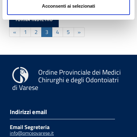
Acconsenti ai selezionati
TORNA INDIETRO
«
1
2
3
4
5
»
Ordine Provinciale dei Medici
Chirurghi e degli Odontoiatri
di Varese
Indirizzi email
Email Segreteria
info@omceovarese.it