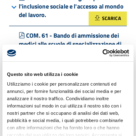
l'inclusione sociale e l'accesso al mondo
del lavoro.
SCARICA
pdf
COM. 61 - Bando di ammissione dei
medici alle scuole di specializzazione di
area sanitaria A.A. 2022/2023
SCARICA
Questo sito web utilizza i cookie
pdf
POLIS Lombardia Avviso pubbblico
Utilizziamo i cookie per personalizzare contenuti ed
Elenco regionale formatori cure primarie
annunci, per fornire funzionalità dei social media e per
analizzare il nostro traffico. Condividiamo inoltre
SCARICA
informazioni sul modo in cui utilizza il nostro sito con i
nostri partner che si occupano di analisi dei dati web,
pdf
Comando Prov Vigili Fuoco Varese
pubblicità e social media, i quali potrebbero combinarle
incarichi 2023 2024
con altre informazioni che ha fornito loro o che hanno
SCARICA
raccolto dal suo utilizzo dei loro servizi. Acconsenta ai