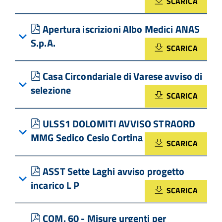
SCARICA
pdf
Apertura iscrizioni Albo Medici ANAS
S.p.A.
SCARICA
pdf
Casa Circondariale di Varese avviso di
selezione
SCARICA
pdf
ULSS1 DOLOMITI AVVISO STRAORD
MMG Sedico Cesio Cortina
SCARICA
pdf
ASST Sette Laghi avviso progetto
incarico L P
SCARICA
pdf
COM. 60 - Misure urgenti per