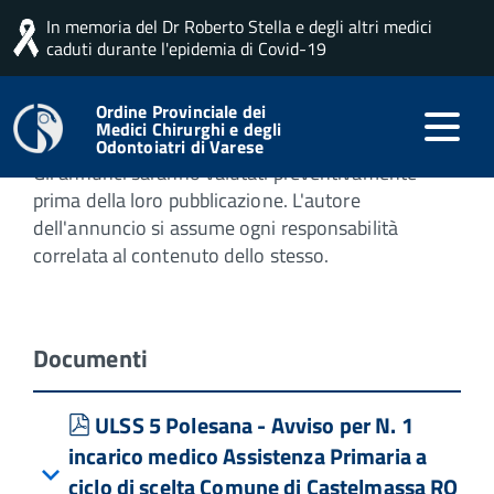
In memoria del Dr Roberto Stella e degli altri medici
Home
Professione
Opportunità di lavoro
caduti durante l'epidemia di Covid-19
Opportunità di lavoro
Ordine Provinciale dei
Medici Chirurghi e degli
Odontoiatri di Varese
Gli annunci saranno valutati preventivamente
prima della loro pubblicazione. L'autore
dell'annuncio si assume ogni responsabilità
correlata al contenuto dello stesso.
Documenti
pdf
ULSS 5 Polesana - Avviso per N. 1
incarico medico Assistenza Primaria a
ciclo di scelta Comune di Castelmassa RO