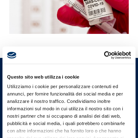
Ordine Provinciale dei Medici
Questo sito web utilizza i cookie
Chirurghi e degli Odontoiatri
Utilizziamo i cookie per personalizzare contenuti ed
di Varese
annunci, per fornire funzionalità dei social media e per
analizzare il nostro traffico. Condividiamo inoltre
informazioni sul modo in cui utilizza il nostro sito con i
Indirizzi email
nostri partner che si occupano di analisi dei dati web,
pubblicità e social media, i quali potrebbero combinarle
Email Segreteria
con altre informazioni che ha fornito loro o che hanno
info@omceovarese.it