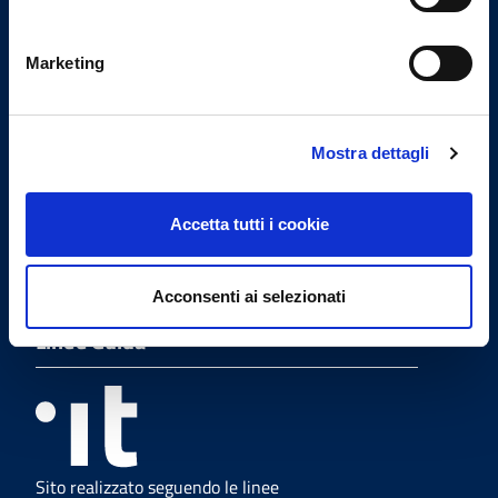
Codici istituzionali
Marketing
Codice IPA
odmcd_va
Codice Univoco Ufficio
Mostra dettagli
UFI7CB
Codice fiscale
Accetta tutti i cookie
80010140129
Acconsenti ai selezionati
Linee Guida
Sito realizzato seguendo le linee