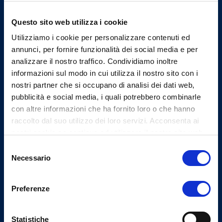
Email Segreteria
info@omceovarese.it
Questo sito web utilizza i cookie
Email PEC
Utilizziamo i cookie per personalizzare contenuti ed
protocollo@pec.omceovarese.it
annunci, per fornire funzionalità dei social media e per
analizzare il nostro traffico. Condividiamo inoltre
informazioni sul modo in cui utilizza il nostro sito con i
nostri partner che si occupano di analisi dei dati web,
Uffici
pubblicità e social media, i quali potrebbero combinarle
con altre informazioni che ha fornito loro o che hanno
Indirizzo
raccolto dal suo utilizzo dei loro servizi. Acconsenta ai
Viale Milano, 27 - 21100
nostri cookie se continua ad utilizzare il nostro sito web.
Varese
Selezione
Tel.
Necessario
del
(+39) 0332.232401
consenso
Fax
Preferenze
(+39) 0332.235659
Statistiche