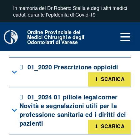
In memoria del Dr Roberto Stella e degli altri medici
Home
Professione
Pillole Legal Corner
caduti durante l'epidemia di Covid-19
Pillole Legal Corner
Ordine Provinciale dei
Medici Chirurghi e degli
Odontoiatri di Varese
Documenti
pdf
01_2020 Prescrizione oppioidi
SCARICA
pdf
01_2024 01 pillole legalcorner
Novità e segnalazioni utili per la
professione sanitaria ed i diritti dei
pazienti
SCARICA