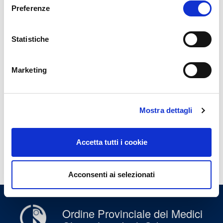
violenzadomesticaobbligo medico
Preferenze
SCARICA
Statistiche
pdf
2026 3 legal corner intelligenza
artificiale Le domande dei medici
Marketing
SCARICA
Mostra dettagli
TORNA INDIETRO
Accetta tutti i cookie
1
2
»
Acconsenti ai selezionati
Ordine Provinciale dei Medici