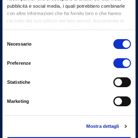
pubblicità e social media, i quali potrebbero combinarle
con altre informazioni che ha fornito loro o che hanno
Indirizzi email
raccolto dal suo utilizzo dei loro servizi. Acconsenta ai
nostri cookie se continua ad utilizzare il nostro sito web.
Email Segreteria
Selezione
info@omceovarese.it
Necessario
del
Email PEC
consenso
protocollo@pec.omceovarese.it
Preferenze
Statistiche
Uffici
Indirizzo
Marketing
Viale Milano, 27 - 21100
Varese
Tel.
Mostra dettagli
(+39) 0332.232401