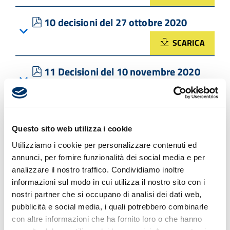
pdf
10 decisioni del 27 ottobre 2020
SCARICA
pdf
11 Decisioni del 10 novembre 2020
SCARICA
pdf
12 Decisioni del 17 novembre 2020
Questo sito web utilizza i cookie
SCARICA
Utilizziamo i cookie per personalizzare contenuti ed
annunci, per fornire funzionalità dei social media e per
pdf
13 Decisioni del 15 dicembre 2020
analizzare il nostro traffico. Condividiamo inoltre
informazioni sul modo in cui utilizza il nostro sito con i
SCARICA
nostri partner che si occupano di analisi dei dati web,
pubblicità e social media, i quali potrebbero combinarle
pdf
2 decisioni 4 Febbraio 2020
con altre informazioni che ha fornito loro o che hanno