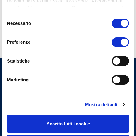
raccolto dal suo utilizzo dei loro servizi. Acconsenta ai
SCARICA
nostri cookie se continua ad utilizzare il nostro sito web.
Selezione
Necessario
del
TORNA INDIETRO
consenso
Preferenze
Statistiche
Ordine Provinciale dei Medici
Marketing
Chirurghi e degli Odontoiatri
di Varese
Mostra dettagli
Indirizzi email
Accetta tutti i cookie
Email Segreteria
info@omceovarese.it