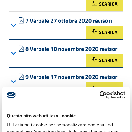
SCARICA
pdf
7 Verbale 27 ottobre 2020 revisori
SCARICA
pdf
8 Verbale 10 novembre 2020 revisori
SCARICA
pdf
9 Verbale 17 novembre 2020 revisori
SCARICA
TORNA INDIETRO
Questo sito web utilizza i cookie
Utilizziamo i cookie per personalizzare contenuti ed
annunci, per fornire funzionalità dei social media e per