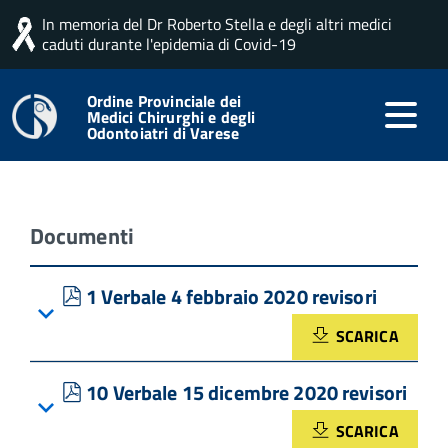
In memoria del Dr Roberto Stella e degli altri medici
Home
DocMan
Amministrazione Trasparente
caduti durante l'epidemia di Covid-19
Verbali Collegio Revisori dei Conti
Ordine Provinciale dei
RdC anno 2020
Medici Chirurghi e degli
Odontoiatri di Varese
Documenti
pdf
1 Verbale 4 febbraio 2020 revisori
SCARICA
pdf
10 Verbale 15 dicembre 2020 revisori
SCARICA