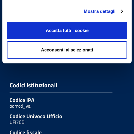
Indirizzo
Mostra dettagli
Viale Milano, 27 - 21100
Varese
Accetta tutti i cookie
Tel.
(+39) 0332.232401
Acconsenti ai selezionati
Fax
(+39) 0332.235659
Codici istituzionali
Codice IPA
odmcd_va
Codice Univoco Ufficio
UFI7CB
Codice fiscale