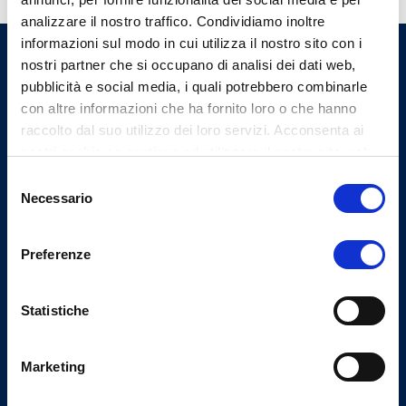
analizzare il nostro traffico. Condividiamo inoltre
informazioni sul modo in cui utilizza il nostro sito con i
nostri partner che si occupano di analisi dei dati web,
Ordine Provinciale dei Medici
pubblicità e social media, i quali potrebbero combinarle
Chirurghi e degli Odontoiatri
con altre informazioni che ha fornito loro o che hanno
di Varese
raccolto dal suo utilizzo dei loro servizi. Acconsenta ai
nostri cookie se continua ad utilizzare il nostro sito web.
Selezione
Indirizzi email
Necessario
del
consenso
Email Segreteria
info@omceovarese.it
Preferenze
Email PEC
protocollo@pec.omceovarese.it
Statistiche
Marketing
Uffici