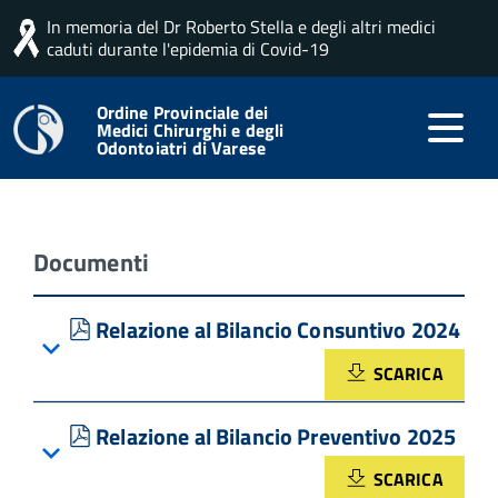
In memoria del Dr Roberto Stella e degli altri medici
Home
DocMan
Amministrazione Trasparente
caduti durante l'epidemia di Covid-19
Verbali Collegio Revisori dei Conti
Ordine Provinciale dei
RdC anno 2025
Medici Chirurghi e degli
Odontoiatri di Varese
Documenti
pdf
Relazione al Bilancio Consuntivo 2024
SCARICA
pdf
Relazione al Bilancio Preventivo 2025
SCARICA