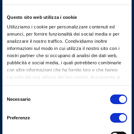
Email Segreteria
info@omceovarese.it
Questo sito web utilizza i cookie
Utilizziamo i cookie per personalizzare contenuti ed
Email PEC
protocollo@pec.omceovarese.it
annunci, per fornire funzionalità dei social media e per
analizzare il nostro traffico. Condividiamo inoltre
informazioni sul modo in cui utilizza il nostro sito con i
nostri partner che si occupano di analisi dei dati web,
Uffici
pubblicità e social media, i quali potrebbero combinarle
con altre informazioni che ha fornito loro o che hanno
Indirizzo
raccolto dal suo utilizzo dei loro servizi. Acconsenta ai
Viale Milano, 27 - 21100
nostri cookie se continua ad utilizzare il nostro sito web.
Varese
Selezione
Necessario
del
Tel.
consenso
(+39) 0332.232401
Preferenze
Fax
(+39) 0332.235659