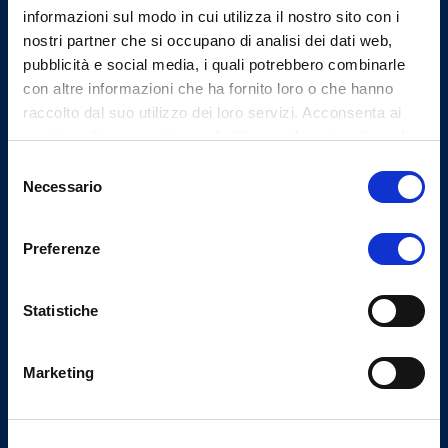
informazioni sul modo in cui utilizza il nostro sito con i
Varese
nostri partner che si occupano di analisi dei dati web,
Tel.
pubblicità e social media, i quali potrebbero combinarle
(+39) 0332.232401
con altre informazioni che ha fornito loro o che hanno
Fax
raccolto dal suo utilizzo dei loro servizi. Acconsenta ai
(+39) 0332.235659
nostri cookie se continua ad utilizzare il nostro sito web.
Selezione
Necessario
del
consenso
Codici istituzionali
Preferenze
Codice IPA
odmcd_va
Statistiche
Codice Univoco Ufficio
UFI7CB
Marketing
Codice fiscale
80010140129