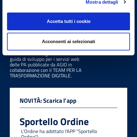
Mostra dettagli
Linee Guida
Accetta tutti i cookie
Acconsenti ai selezionati
Sito realizzato seguendo le linee
guida di sviluppo per i servizi web
delle PA pubblicate da AGID in
collaborazione con il TEAM PER LA
TRASFORMAZIONE DIGITALE.
NOVITÀ: Scarica l'app
Sportello Ordine
L'Ordine ha adottato l'APP "Sportello
Ordine"!