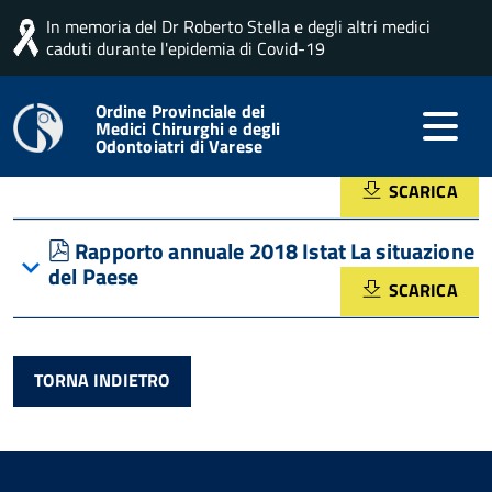
In memoria del Dr Roberto Stella e degli altri medici
Home
Formazione
Pubblicazioni
caduti durante l'epidemia di Covid-19
Pubblicazioni
Ordine Provinciale dei
Medici Chirurghi e degli
Odontoiatri di Varese
pdf
Rapporto GIMBE sulla sostenibilità SSN
SCARICA
pdf
Rapporto annuale 2018 Istat La situazione
del Paese
SCARICA
TORNA INDIETRO