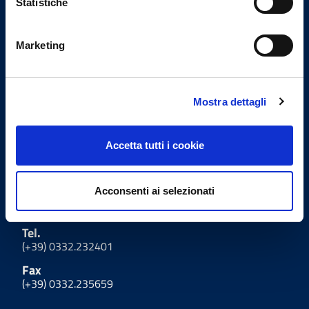
Statistiche
Email Segreteria
info@omceovarese.it
Marketing
Email PEC
protocollo@pec.omceovarese.it
Mostra dettagli
Uffici
Accetta tutti i cookie
Indirizzo
Viale Milano, 27 - 21100
Acconsenti ai selezionati
Varese
Tel.
(+39) 0332.232401
Fax
(+39) 0332.235659