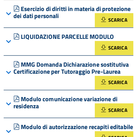
pdf
Esercizio di diritti in materia di protezione
dei dati personali
SCARICA
pdf
LIQUIDAZIONE PARCELLE MODULO
SCARICA
pdf
MMG Domanda Dichiarazione sostitutiva
Certificazione per Tutoraggio Pre-Laurea
SCARICA
pdf
Modulo comunicazione variazione di
residenza
SCARICA
pdf
Modulo di autorizzazione recapiti editabile