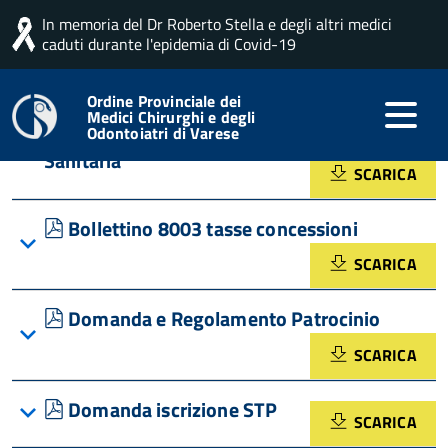
In memoria del Dr Roberto Stella e degli altri medici
Home
Professione
Modulistica Varia
caduti durante l'epidemia di Covid-19
Modulistica Varia
Ordine Provinciale dei
Medici Chirurghi e degli
Odontoiatri di Varese
pdf
Assunzione o cessazione Direzione
Sanitaria
SCARICA
pdf
Bollettino 8003 tasse concessioni
SCARICA
pdf
Domanda e Regolamento Patrocinio
SCARICA
pdf
Domanda iscrizione STP
SCARICA