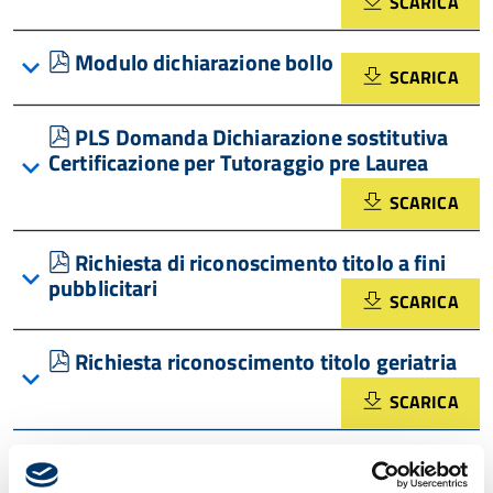
SCARICA
pdf
Modulo dichiarazione bollo
SCARICA
pdf
PLS Domanda Dichiarazione sostitutiva
Certificazione per Tutoraggio pre Laurea
SCARICA
pdf
Richiesta di riconoscimento titolo a fini
pubblicitari
SCARICA
pdf
Richiesta riconoscimento titolo geriatria
SCARICA
pdf
Richiesta utilizzo Sala e Attrezzatura