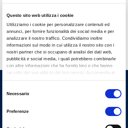
SCARICA
Questo sito web utilizza i cookie
pdf
Scarica il modulo Attivazione Sepa
Utilizziamo i cookie per personalizzare contenuti ed
SCARICA
annunci, per fornire funzionalità dei social media e per
analizzare il nostro traffico. Condividiamo inoltre
informazioni sul modo in cui utilizza il nostro sito con i
TORNA INDIETRO
nostri partner che si occupano di analisi dei dati web,
pubblicità e social media, i quali potrebbero combinarle
con altre informazioni che ha fornito loro o che hanno
raccolto dal suo utilizzo dei loro servizi. Acconsenta ai
nostri cookie se continua ad utilizzare il nostro sito web.
Ordine Provinciale dei Medici
Selezione
Chirurghi e degli Odontoiatri
Necessario
del
di Varese
consenso
Preferenze
Indirizzi email