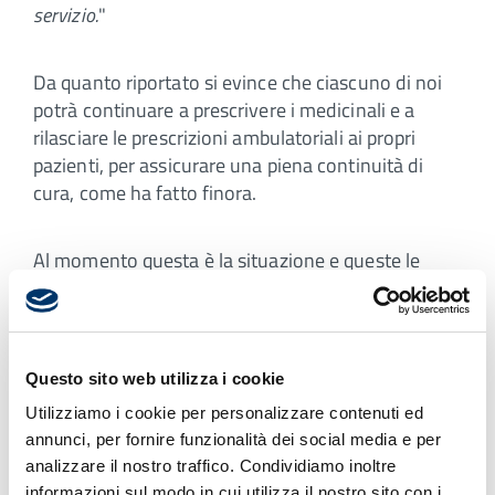
servizio.
"
Da quanto riportato si evince che ciascuno di noi
potrà continuare a prescrivere i medicinali e a
rilasciare le prescrizioni ambulatoriali ai propri
pazienti, per assicurare una piena continuità di
cura, come ha fatto finora.
Al momento questa è la situazione e queste le
indicazioni.
Sarà nostro compito tenervi opportunamente
informati su eventuali modifiche o aggiornamenti,
Questo sito web utilizza i cookie
in base all'evoluzione del quadro normativo
Utilizziamo i cookie per personalizzare contenuti ed
divulgato e riportato nella documentazione
annunci, per fornire funzionalità dei social media e per
ufficiale che sarà via via rilasciata dagli enti
analizzare il nostro traffico. Condividiamo inoltre
preposti.
informazioni sul modo in cui utilizza il nostro sito con i