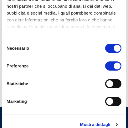
nostri partner che si occupano di analisi dei dati web,
pubblicità e social media, i quali potrebbero combinarle
con altre informazioni che ha fornito loro o che hanno
I miei più cari saluti.
raccolto dal suo utilizzo dei loro servizi. Acconsenta ai
nostri cookie se continua ad utilizzare il nostro sito web.
Selezione
Necessario
del
consenso
Dott. Pasquale Paone
Preferenze
Presidente CAO Varese
Statistiche
Marketing
Ordine Provinciale dei Medici
Mostra dettagli