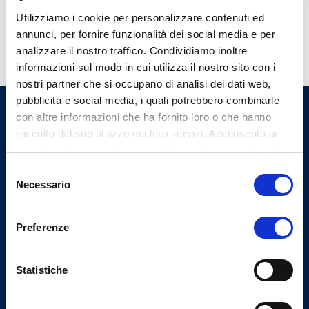
Utilizziamo i cookie per personalizzare contenuti ed
annunci, per fornire funzionalità dei social media e per
analizzare il nostro traffico. Condividiamo inoltre
informazioni sul modo in cui utilizza il nostro sito con i
nostri partner che si occupano di analisi dei dati web,
pubblicità e social media, i quali potrebbero combinarle
con altre informazioni che ha fornito loro o che hanno
Ordine Provinciale dei Medici
raccolto dal suo utilizzo dei loro servizi. Acconsenta ai
Chirurghi e degli Odontoiatri
nostri cookie se continua ad utilizzare il nostro sito web.
di Varese
Selezione
Necessario
del
consenso
Indirizzi email
Preferenze
Email Segreteria
info@omceovarese.it
Statistiche
Email PEC
protocollo@pec.omceovarese.it