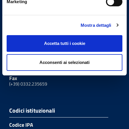
Marketing
Uffici
Mostra dettagli
Indirizzo
Viale Milano, 27 - 21100
Accetta tutti i cookie
Varese
Tel.
Acconsenti ai selezionati
(+39) 0332.232401
Fax
(+39) 0332.235659
Codici istituzionali
Codice IPA