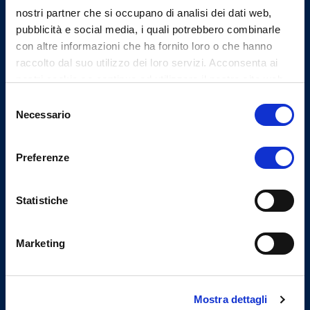
Chirurghi e degli Odontoiatri
di Varese
nostri partner che si occupano di analisi dei dati web,
pubblicità e social media, i quali potrebbero combinarle
con altre informazioni che ha fornito loro o che hanno
raccolto dal suo utilizzo dei loro servizi. Acconsenta ai
Indirizzi email
nostri cookie se continua ad utilizzare il nostro sito web.
Selezione
Email Segreteria
Necessario
del
info@omceovarese.it
consenso
Email PEC
protocollo@pec.omceovarese.it
Preferenze
Statistiche
Uffici
Marketing
Indirizzo
Viale Milano, 27 - 21100
Varese
Mostra dettagli