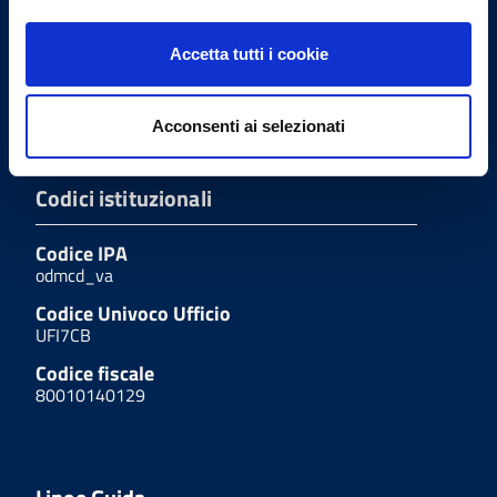
Tel.
(+39) 0332.232401
Accetta tutti i cookie
Fax
(+39) 0332.235659
Acconsenti ai selezionati
Codici istituzionali
Codice IPA
odmcd_va
Codice Univoco Ufficio
UFI7CB
Codice fiscale
80010140129