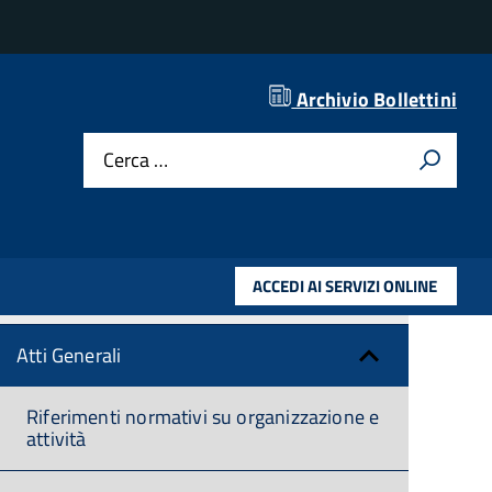
Archivio Bollettini
Amministrazione trasparente
Cerca …
Disposizioni Generali
Piano triennale per la prevenzione della
ACCEDI AI SERVIZI ONLINE
corruzione e della trasparenza
Atti Generali
Riferimenti normativi su organizzazione e
attività