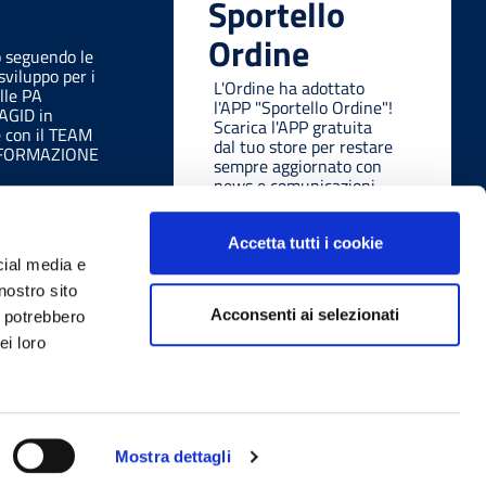
Sportello
Ordine
o seguendo le
sviluppo per i
L'Ordine ha adottato
lle PA
l'APP "Sportello Ordine"!
 AGID in
Scarica l'APP gratuita
e con il TEAM
dal tuo store per restare
SFORMAZIONE
sempre aggiornato con
news e comunicazioni
ovunque tu sia, in modo
facile e veloce.
Accetta tutti i cookie
cial media e
nostro sito
Acconsenti ai selezionati
i potrebbero
ei loro
 legali
W3C Css
Richiesta di assistenza
Mostra dettagli