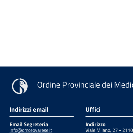
Ordine Provinciale dei Medic
Indirizzi email
Uffici
Email Segreteria
Indirizzo
info@omceovarese.it
Viale Milano, 27 - 211