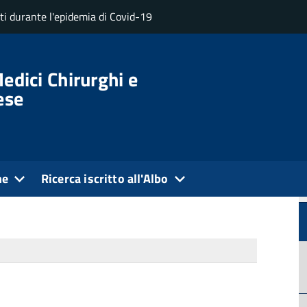
uti durante l'epidemia di Covid-19
Documenti di programmazione strategicogestionale
edici Chirurghi e
ese
018
Ultima modifica: 20 Maggio 2025
azione strategico-
ne
Ricerca iscritto all'Albo