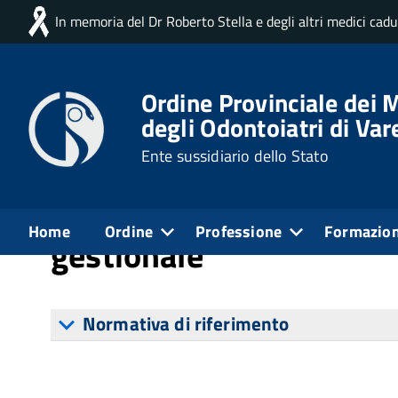
In memoria del Dr Roberto Stella e degli altri medici cad
Home
Disposizioni Generali
Atti Generali
Ordine Provinciale dei M
degli Odontoiatri di Var
Pubblicato: 26 Luglio 2018
Creato: 26 Luglio 2
Ente sussidiario dello Stato
Documenti di programm
Home
Ordine
Professione
Formazio
gestionale
Normativa di riferimento