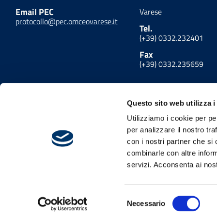
Email PEC
Varese
protocollo@pec.omceovarese.it
Tel.
(+39) 0332.232401
Fax
(+39) 0332.235659
Questo sito web utilizza i
Utilizziamo i cookie per pe
per analizzare il nostro tra
con i nostri partner che si
combinarle con altre inform
servizi. Acconsenta ai nost
Privacy
Cookies policy
Link utili
Amminis
Dichiarazione di accessibilità
Mappa del sito
Selezione
Necessario
del