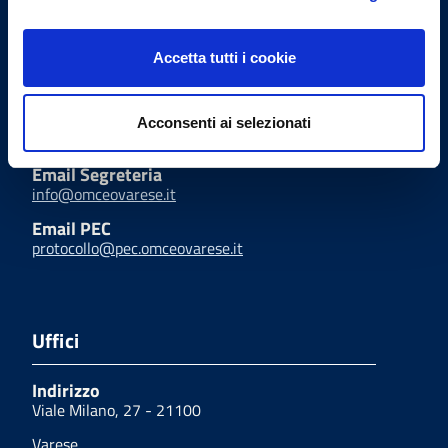
Chirurghi e degli Odontoiatri
di Varese
Accetta tutti i cookie
Indirizzi email
Acconsenti ai selezionati
Email Segreteria
info@omceovarese.it
Email PEC
protocollo@pec.omceovarese.it
Uffici
Indirizzo
Viale Milano, 27 - 21100
Varese