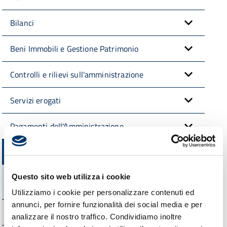
Bilanci
Beni Immobili e Gestione Patrimonio
Controlli e rilievi sull'amministrazione
Servizi erogati
Pagamenti dell'Amministrazione
Opere pubbliche
Nuclei di valutazione e verifica degli investimenti
Questo sito web utilizza i cookie
pubblici
Utilizziamo i cookie per personalizzare contenuti ed
annunci, per fornire funzionalità dei social media e per
Atti di programmazione delle opere pubbliche
analizzare il nostro traffico. Condividiamo inoltre