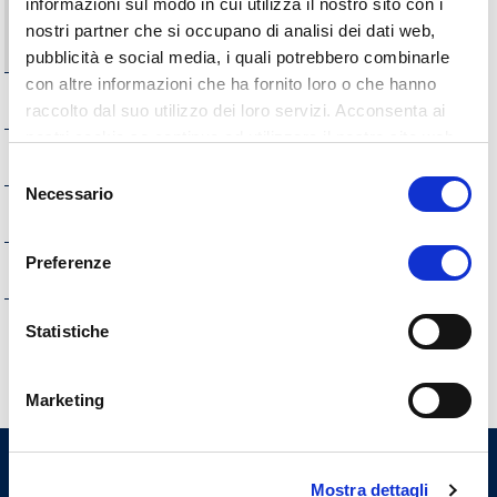
informazioni sul modo in cui utilizza il nostro sito con i
Tempi costi e indicatori di realizzazione delle opere
nostri partner che si occupano di analisi dei dati web,
pubbliche
pubblicità e social media, i quali potrebbero combinarle
con altre informazioni che ha fornito loro o che hanno
Pianificazione e governo del territorio
raccolto dal suo utilizzo dei loro servizi. Acconsenta ai
nostri cookie se continua ad utilizzare il nostro sito web.
Informazioni ambientali
Selezione
Necessario
del
Strutture sanitarie private accreditate
consenso
Preferenze
Interventi straordinari e di emergenza
Altri contenuti
Statistiche
Marketing
Ordine Provinciale dei Medici
Mostra dettagli