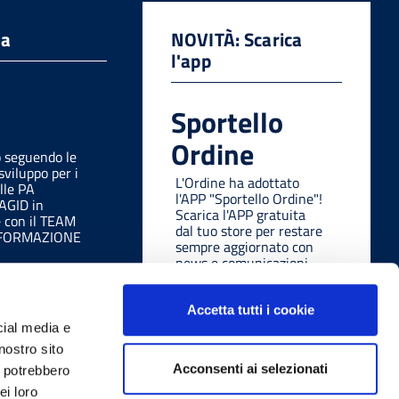
da
NOVITÀ: Scarica
l'app
Sportello
Ordine
o seguendo le
sviluppo per i
L'Ordine ha adottato
lle PA
l'APP "Sportello Ordine"!
 AGID in
Scarica l'APP gratuita
e con il TEAM
dal tuo store per restare
SFORMAZIONE
sempre aggiornato con
news e comunicazioni
ovunque tu sia, in modo
facile e veloce.
Accetta tutti i cookie
cial media e
nostro sito
Acconsenti ai selezionati
i potrebbero
ei loro