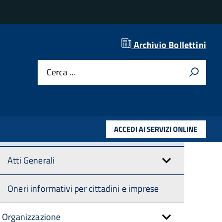
Archivio Bollettini
Amministrazione trasparente
Cerca …
Disposizioni Generali
Piano triennale per la prevenzione della
ACCEDI AI SERVIZI ONLINE
corruzione e della trasparenza
Atti Generali
Oneri informativi per cittadini e imprese
Organizzazione