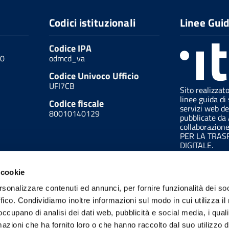
Codici istituzionali
Linee Gui
Codice IPA
00
odmcd_va
Codice Univoco Ufficio
UFI7CB
Sito realizzat
linee guida di 
Codice fiscale
servizi web de
80010140129
pubblicate da
collaborazion
PER LA TRA
DIGITALE.
 cookie
rsonalizzare contenuti ed annunci, per fornire funzionalità dei so
ffico. Condividiamo inoltre informazioni sul modo in cui utilizza il 
 occupano di analisi dei dati web, pubblicità e social media, i qual
azioni che ha fornito loro o che hanno raccolto dal suo utilizzo d