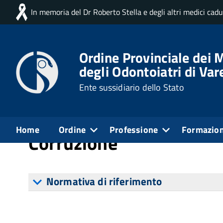
In memoria del Dr Roberto Stella e degli altri medici cad
Home
Disposizioni Generali
Piano triennale per
Ordine Provinciale dei M
degli Odontoiatri di Var
Pubblicato: 16 Luglio 2018
Creato: 16 Luglio 2
Ente sussidiario dello Stato
Piano Triennale di Prev
Home
Ordine
Professione
Formazio
Corruzione
Normativa di riferimento