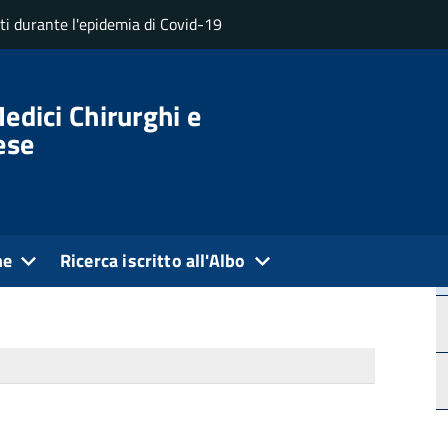
uti durante l'epidemia di Covid-19
 la prevenzione della corruzione e della trasparenza
edici Chirurghi e
ese
018
Ultima modifica: 14 Gennaio 2026
enzione della
ne
Ricerca iscritto all'Albo