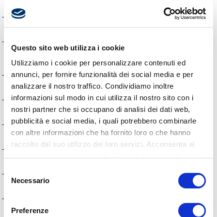
Provvedimenti
Bandi di gara e contratti
Questo sito web utilizza i cookie
Sovvenzioni, Contributi, Sussidi, Vantaggi
Economici
Utilizziamo i cookie per personalizzare contenuti ed
annunci, per fornire funzionalità dei social media e per
analizzare il nostro traffico. Condividiamo inoltre
Bilanci
informazioni sul modo in cui utilizza il nostro sito con i
nostri partner che si occupano di analisi dei dati web,
Beni Immobili e Gestione Patrimonio
pubblicità e social media, i quali potrebbero combinarle
con altre informazioni che ha fornito loro o che hanno
Controlli e rilievi sull'amministrazione
raccolto dal suo utilizzo dei loro servizi. Acconsenta ai
nostri cookie se continua ad utilizzare il nostro sito web.
Servizi erogati
Selezione
Necessario
del
Pagamenti dell'Amministrazione
consenso
Opere pubbliche
Preferenze